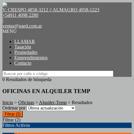
V. CRESPO 4858-3212 // ALMAGRO 4958-1223
+54911 4098 2280
|
ventas@gaed.com.ar
MENÚ
LLAMAR
Tasación
Propiedades
Emprendimientos
Contacto
0 Resultados de búsqueda
OFICINAS EN ALQUILER TEMP
Inicio
>
Oficinas
>
Alquiler-Temp
> Resultados
Ordenar por
Filtrar
(2)
Filtrar
(2)
Filtros Activos