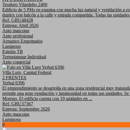
Teodoro Vilardebo 2400
Edificio de 5 PHs en esquina con mucha luz natural y ventilación a 
duplex con balcón a la calle y entrada compartida. Todas las unidades 
Ref. GBU48428
Entrega: Abril 2026
Apto mascotas
Apto profesional
Armarios Empotrados
Luminoso
Estufas TB
Termotanque Individual
Apto comercial
Villa Luro, Capital Federal
2 FRENTES
Yerbal 6396
El emprendimiento se desarrolla en una zona residencial muy tranquila,
permite una gran ventilación y luminosidad en todas sus unidades. Se e
Moreno. El edificio cuenta con 19 unidades en ...
Ref. GBU37367
Entrega: Septiembre 2026
Apto mascotas
Luminoso
0