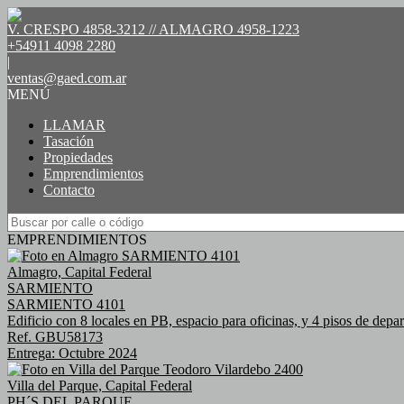
V. CRESPO 4858-3212 // ALMAGRO 4958-1223
+54911 4098 2280
|
ventas@gaed.com.ar
MENÚ
LLAMAR
Tasación
Propiedades
Emprendimientos
Contacto
EMPRENDIMIENTOS
Almagro, Capital Federal
SARMIENTO
SARMIENTO 4101
Edificio con 8 locales en PB, espacio para oficinas, y 4 pisos de depa
Ref. GBU58173
Entrega: Octubre 2024
Villa del Parque, Capital Federal
PH´S DEL PARQUE