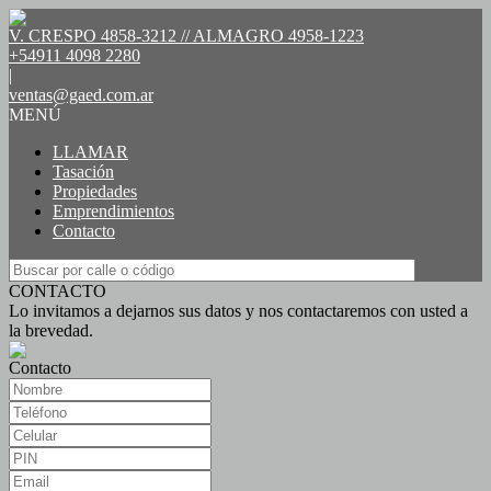
V. CRESPO 4858-3212 // ALMAGRO 4958-1223
+54911 4098 2280
|
ventas@gaed.com.ar
MENÚ
LLAMAR
Tasación
Propiedades
Emprendimientos
Contacto
CONTACTO
Lo invitamos a dejarnos sus datos y nos contactaremos con usted a
la brevedad.
Contacto