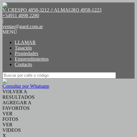
V. CRESPO 4858-3212 // ALMAGRO 4958-1223
+54911 4098 2280
|
ventas@gaed.com.ar
MENÚ
LLAMAR
Tasación
Propiedades
Emprendimientos
Contacto
Consultar por Whatsapp
VOLVER A
RESULTADOS
AGREGAR A
FAVORITOS
VER
FOTOS
VER
VIDEOS
X