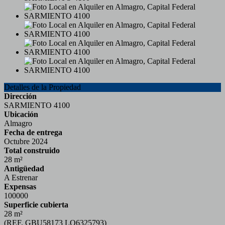
Detalles de la Propiedad
Dirección
SARMIENTO 4100
Ubicación
Almagro
Fecha de entrega
Octubre 2024
Total construido
28 m²
Antigüedad
A Estrenar
Expensas
100000
Superficie cubierta
28 m²
(REF. GBU58173 LO6325793)