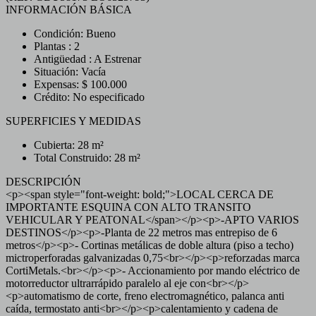
INFORMACIÓN BÁSICA
Condición: Bueno
Plantas : 2
Antigüedad : A Estrenar
Situación: Vacía
Expensas: $ 100.000
Crédito: No especificado
SUPERFICIES Y MEDIDAS
Cubierta: 28 m²
Total Construido: 28 m²
DESCRIPCIÓN
<p><span style="font-weight: bold;">LOCAL CERCA DE
IMPORTANTE ESQUINA CON ALTO TRANSITO
VEHICULAR Y PEATONAL</span></p><p>-APTO VARIOS
DESTINOS</p><p>-Planta de 22 metros mas entrepiso de 6
metros</p><p>- Cortinas metálicas de doble altura (piso a techo)
mictroperforadas galvanizadas 0,75<br></p><p>reforzadas marca
CortiMetals.<br></p><p>- Accionamiento por mando eléctrico de
motorreductor ultrarrápido paralelo al eje con<br></p>
<p>automatismo de corte, freno electromagnético, palanca anti
caída, termostato anti<br></p><p>calentamiento y cadena de