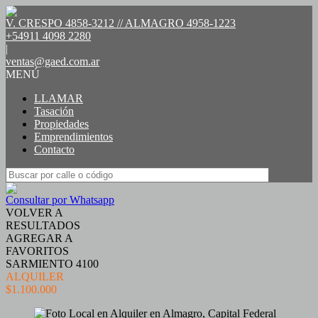
V. CRESPO 4858-3212 // ALMAGRO 4958-1223
+54911 4098 2280
|
ventas@gaed.com.ar
MENÚ
LLAMAR
Tasación
Propiedades
Emprendimientos
Contacto
Consultar por Whatsapp
VOLVER A
RESULTADOS
AGREGAR A
FAVORITOS
SARMIENTO 4100
ALQUILER
$1.100.000