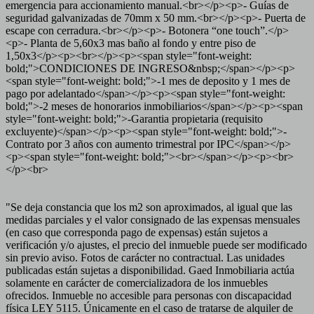
emergencia para accionamiento manual.<br></p><p>- Guías de
seguridad galvanizadas de 70mm x 50 mm.<br></p><p>- Puerta de
escape con cerradura.<br></p><p>- Botonera “one touch”.</p>
<p>- Planta de 5,60x3 mas baño al fondo y entre piso de
1,50x3</p><p><br></p><p><span style="font-weight:
bold;">CONDICIONES DE INGRESO&nbsp;</span></p><p>
<span style="font-weight: bold;">-1 mes de deposito y 1 mes de
pago por adelantado</span></p><p><span style="font-weight:
bold;">-2 meses de honorarios inmobiliarios</span></p><p><span
style="font-weight: bold;">-Garantia propietaria (requisito
excluyente)</span></p><p><span style="font-weight: bold;">-
Contrato por 3 años con aumento trimestral por IPC</span></p>
<p><span style="font-weight: bold;"><br></span></p><p><br>
</p><br>
"Se deja constancia que los m2 son aproximados, al igual que las
medidas parciales y el valor consignado de las expensas mensuales
(en caso que corresponda pago de expensas) están sujetos a
verificación y/o ajustes, el precio del inmueble puede ser modificado
sin previo aviso. Fotos de carácter no contractual. Las unidades
publicadas están sujetas a disponibilidad. Gaed Inmobiliaria actúa
solamente en carácter de comercializadora de los inmuebles
ofrecidos. Inmueble no accesible para personas con discapacidad
física LEY 5115. Únicamente en el caso de tratarse de alquiler de