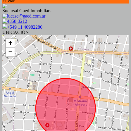
Enviar
Sucursal Gaed Inmobiliaria
lucasc@gaed.com.ar
4858-3212
+549 11 40982280
UBICACIÓN
+
−