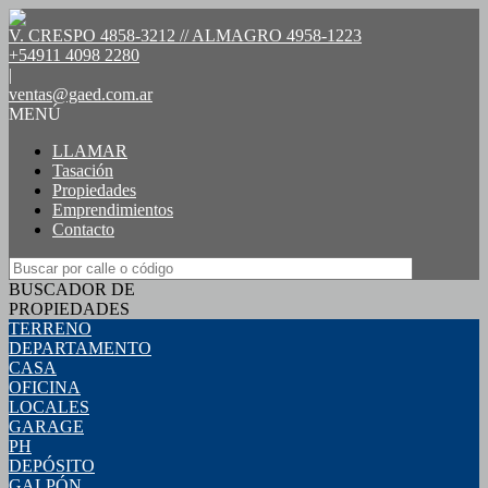
V. CRESPO 4858-3212 // ALMAGRO 4958-1223
+54911 4098 2280
|
ventas@gaed.com.ar
MENÚ
LLAMAR
Tasación
Propiedades
Emprendimientos
Contacto
BUSCADOR DE
PROPIEDADES
TERRENO
DEPARTAMENTO
CASA
OFICINA
LOCALES
GARAGE
PH
DEPÓSITO
GALPÓN