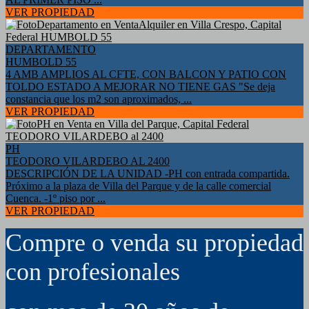
VER PROPIEDAD
DEPARTAMENTO
HUMBOLD 55
4 AMB AMPLIOS AL CFTE, CON BALCON Y PATIO CON
TOLDO ESTADO A MEJORAR NO TIENE GAS "Se deja
constancia que los m2 son aproximados, ...
VER PROPIEDAD
PH
TEODORO VILARDEBO AL 2400
DESCRIPCIÓN DE LA UNIDAD -PH con entrada compartida.
Próximo a la plaza de Villa del Parque y de la calle comercial
Cuenca. -1º piso por ...
VER PROPIEDAD
Compre o venda su propiedad
con profesionales